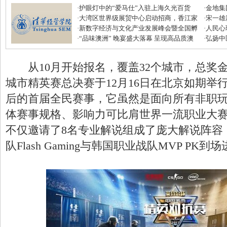
·
护眼灯中的“爱马仕”入驻上海久光百货
·
金地集
·
大湾区世界级展贸中心启动招商，香江家
磅优惠
·
宋一雄
居打造建材家居业“东方米兰展”
·
新数字经济与文化产业发展峰会暨全国孵
生逆袭
·
人民心
化中心年度盛典圆满收官
·
“品味澳洲” 晚宴盛大落幕 呈现高品质澳
·
弘扬中
式美味
滋补节
从10月开始报名，覆盖32个城市，总奖金5
城市精英赛总决赛于12月16日在北京如期举行
后的首届全民赛事，它虽然是面向所有非职
体赛事规格、影响力可比肩世界一流职业大
不仅邀请了8名专业解说组成了庞大解说阵容
队Flash Gaming与韩国职业战队MVP PK