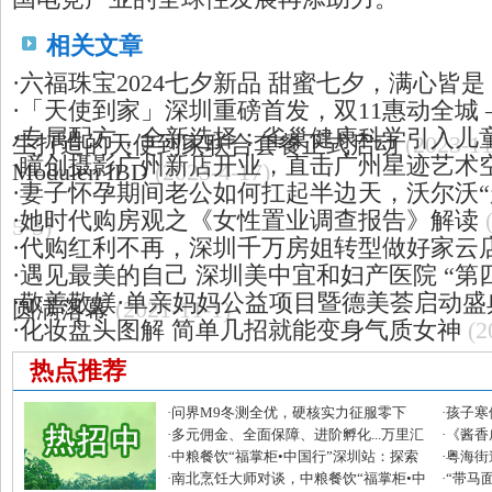
相关文章
·
六福珠宝2024七夕新品 甜蜜七夕，满心皆
·
「天使到家」深圳重磅首发，双11惠动全城
·
专属配方，全新选择：雀巢健康科学引入儿
生打造的天使到家联合套餐正式启动
(2023-11
·
瞳创摄影广州新店开业，直击广州星迹艺术
Modulen IBD
(2023-4-17)
·
妻子怀孕期间老公如何扛起半边天，沃尔沃“
·
她时代购房观之《女性置业调查报告》解读
5-5)
·
代购红利不再，深圳千万房姐转型做好家云
·
遇见最美的自己 深圳美中宜和妇产医院 “第
·
敬善敬媄·单亲妈妈公益项目暨德美荟启动盛
圆满落幕
(2021-11-1)
·
化妆盘头图解 简单几招就能变身气质女神
(2
热点推荐
·
问界M9冬测全优，硬核实力征服零下
·
孩子寒
30°C极寒
·
多元佣金、全面保障、进阶孵化...万里汇
荐
·
《酱香
发布全球合伙人招募令
·
中粮餐饮“福掌柜•中国行”深圳站：探索
·
粤海街
南北风味融合创新的活力密码
·
南北烹饪大师对谈，中粮餐饮“福掌柜•中
动圆满
·
“带马面