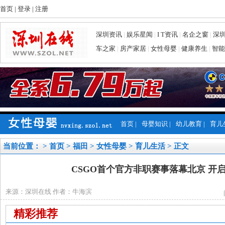
首页
|
登录
|
注册
深圳资讯
|
娱乐星闻
|
I T资讯
|
名企之窗
|
深
车之家
|
房产家居
|
女性母婴
|
健康养生
|
智能
首页
|
母婴知识
|
幼儿教育
|
育儿
当前位置： >
首页
>
福田
>
女性母婴
>
育儿生活
> 正文
CSGO首个官方非职赛事落幕北京 开
来源：深圳在线 作者：牛海滨
精彩推荐